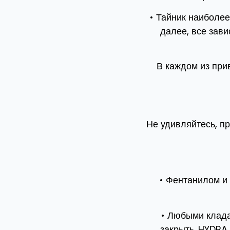
• Тайник наиболее
далее, все зави
В каждом из при
Не удивляйтесь, п
• Фентанилом и 
• Любыми клада
закрыть. HYDRA 