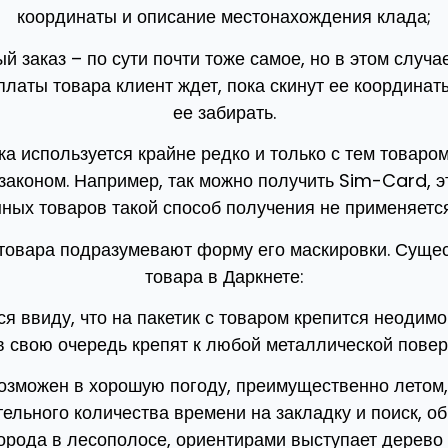
координаты и описание местонахождения клада;
й заказ – по сути почти тоже самое, но в этом случа
платы товара клиент ждет, пока скинут ее координаты
ее забирать.
ка используется крайне редко и только с тем товаром
законом. Например, так можно получить Sim-Card, э
ных товаров такой способ получения не применяется
 товара подразумевают форму его маскировки. Сущес
товара в Даркнете:
ся ввиду, что на пакетик с товаром крепится неодимо
в свою очередь крепят к любой металлической повер
возможен в хорошую погоду, преимущественно летом,
тельного количества времени на закладку и поиск, о
орода в лесополосе, ориентирами выступает дерево 