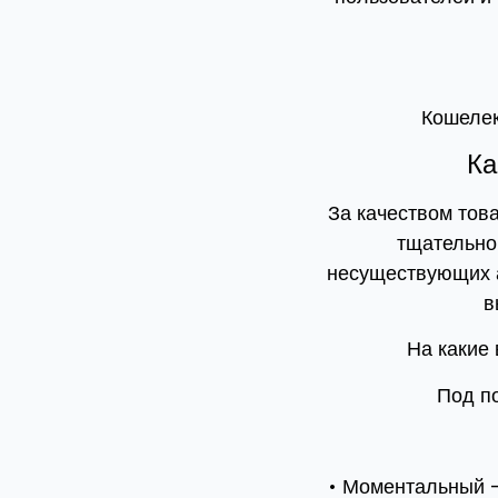
Кошелек
Ка
За качеством това
тщательно
несуществующих а
в
На какие
Под по
• Моментальный –