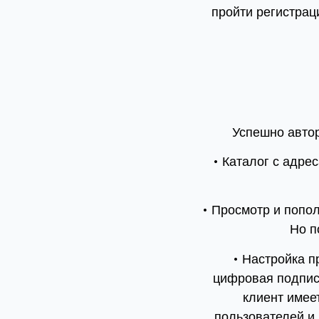
пройти регистрац
Успешно автор
• Каталог с адр
• Просмотр и попо
Но п
• Настройка п
цифровая подпись
клиент имее
пользователей и 