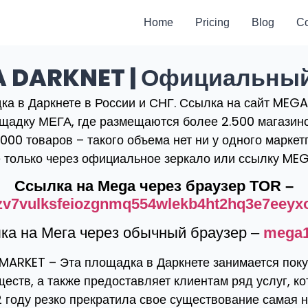
Home
Pricing
Blog
Co
 DARKNET | Официальный
а в Даркнете в России и СНГ. Ссылка на сайт MEGA
ощадку МЕГА, где размещаются более 2.500 магазино
000 товаров – такого объема нет ни у одного марке
 только через официальное зеркало или ссылку ME
Ссылка на Mega через браузер TOR –
v7vulksfeiozgnmq554wlekb4ht2hq3e7eeyx
ка на Мега через обычный браузер –
mega1
ARKET – Эта площадка в Даркнете занимается поку
ств, а также предоставляет клиентам ряд услуг, ко
2 году резко прекратила свое существование самая н