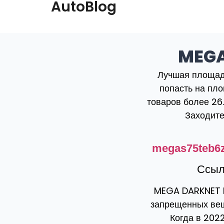
AutoBlog
MEGA
Лучшая площадк
попасть на пл
товаров более 26.
Заходите
megas75teb6z
Ссыл
MEGA DARKNET M
запрещенных веще
Когда в 202