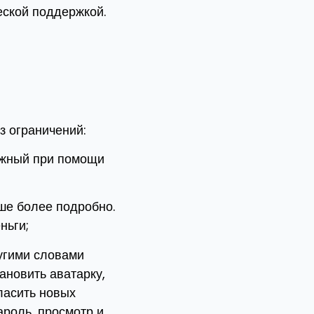
еской поддержкой.
з ограничений:
ужный при помощи
ше более подробно.
ньги;
ругими словами
ановить аватарку,
ласить новых
ароль, просмотр и