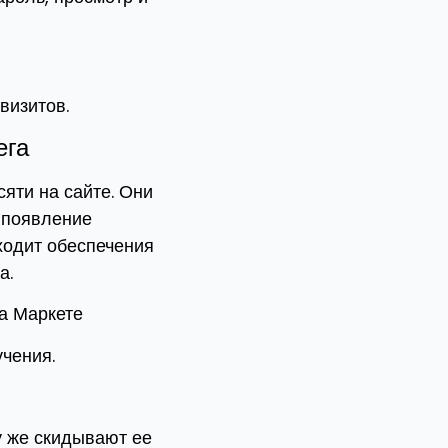
визитов.
ега
сяти на сайте. Они
 появление
ходит обеспечения
а.
а Маркете
учения.
у же скидывают ее