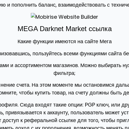
ию и пополнить баланс, взаимодействовать с технич
MEGA Darknet Market ссылка
Какие функции имеются на сайте Мега
изовавшись, пользуйтесь всеми функциями сайта бе
есами и ассортиментом магазинов. Можно выбирать н
фильтра;
лнение счета. На этом моменте мы остановимся даль
омните, чтобы купить товар, на счету должны быть де
рофиля. Сюда входят такие опции: PGP ключ, или д
, привязывается к аккаунту, пользователь может уст
т доступ к реферальной ссылке для того, чтобы приг
иметь доход с их пополнения, возможность менять п