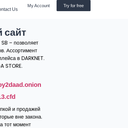
My Account
Try for free
ntact Us
 сайт
 SB – позволяет
в. Ассортимент
тплейса в DARKNET.
GA STORE.
oy2daad.onion
3.cfd
пкой и продажей
торые вне закона.
а тот момент